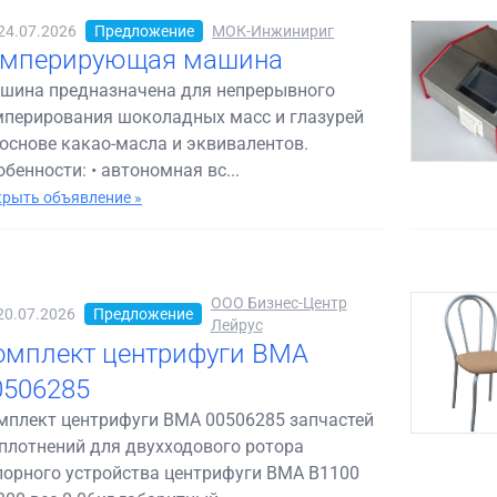
24.07.2026
Предложение
МОК-Инжинириг
емперирующая машина
шина предназначена для непрерывного
мперирования шоколадных масс и глазурей
 основе какао-масла и эквивалентов.
обенности: • автономная вс...
рыть объявление »
ООО Бизнес-Центр
20.07.2026
Предложение
Лейрус
омплект центрифуги BMA
0506285
мплект центрифуги BMA 00506285 запчастей
уплотнений для двухходового ротора
порного устройства центрифуги BMA B1100