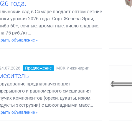
26 года.
алынский сад в Самаре продает оптом летние
локи урожая 2026 года. Сорт Женева Эрли,
либр 60+, сочные, ароматные, кисло-сладкие.
а 75 руб./кг...
рыть объявление »
24.07.2026
Предложение
МОК-Инжинириг
меситель
орудование предназначено для
прерывного и равномерного смешивания
пучих компонентов (орехи, цукаты, изюм,
одукты экструзии) с шоколадными масс...
рыть объявление »