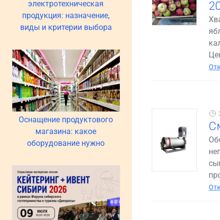
электротехническая
20
продукция: назначение,
Хв
виды и критерии выбора
яб
ка
Цен
Отк
Оснащение продуктового
С
магазина: какое
Об
оборудование нужно
не
сы
пр
Отк