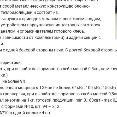
т собой металлическую конструкцию блочно-
 теплоизоляцией и состоит из:
и-выгрузки с приводным валом и вытяжным зондом,
с устройством пароувлажнения тестовых заготовок,
аналом и опрыскивателем готового хлеба,
(в зависимости от комплектации) и задней секции с
и.
 с одной боковой стороны печи. С другой боковой сторо
ктеристики:
, при выработке формового хлеба массой 0,5кг., не менее: 22
тки.)
, не более 9%
вленная мощность ТЭНов не более: 64кВт, 100 кВт, 150кВт
троэнергия, при выработке формового хлеба массой 0,5кг., 
л.энергии на 1кг. готовой продукции: min 0,180квт - max 0
 с формами №10, шт. 94 – 212
№10 в одной люльке 4 шт