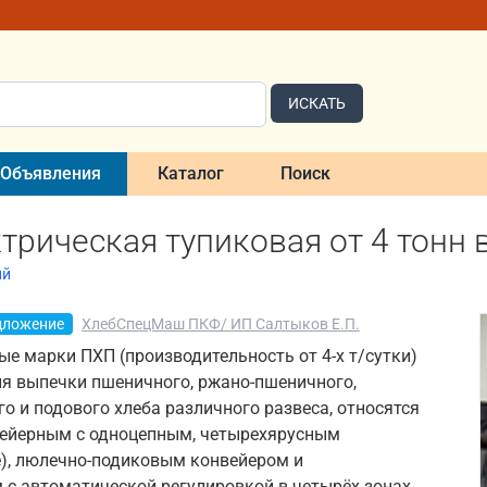
ИСКАТЬ
Объявления
Каталог
Поиск
трическая тупиковая от 4 тонн в
ий
дложение
ХлебСпецМаш ПКФ/ ИП Салтыков Е.П.
е марки ПХП (производительность от 4-х т/сутки)
я выпечки пшеничного, ржано-пшеничного,
о и подового хлеба различного развеса, относятся
ейерным с одноцепным, четырехярусным
), люлечно-подиковым конвейером и
 с автоматической регулировкой в четырёх зонах.