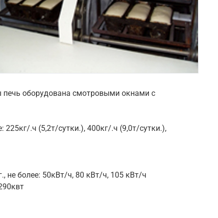
ны печь оборудована смотровыми окнами с
5кг/.ч (5,2т/сутки.), 400кг/.ч (9,0т/сутки.),
не более: 50кВт/ч, 80 кВт/ч, 105 кВт/ч
,290квт