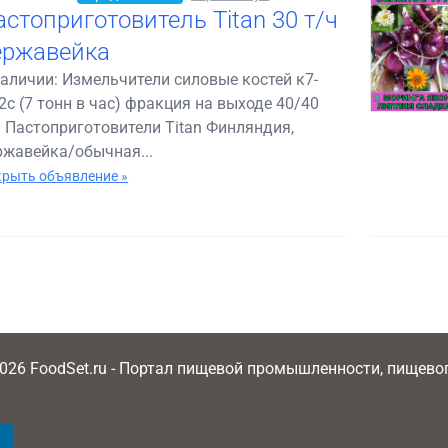
астоприготовитель Titan 30 т/ч
ержавейка
наличии: Измельчители силовые костей к7-
2с (7 тонн в час) фракция на выходе 40/40
 Пастоприготовители Titan Финляндия,
ржавейка/обычная...
рыть объявление »
2026 FoodSet.ru - Портал пищевой промышленности, пищев