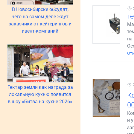
В Новосибирске обсудят,
т
чего на самом деле ждут
заказчики от кейтерингов и
Ма
ивент-компаний
те
на
Ос
Отк
Гектар земли как награда за
К
локальную кухню появится
в шоу «Битва на кухне 2026»
0
Ко
и 
за