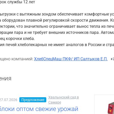
рок службы 12 лет
выгрузки с вытяжным зондом обеспечивает комфортные ус
а оборудован плавной регулировкой скорости движения. К
ектории, что значительно ограничивает вынос тепла из пе
ерации пара и не требует внешних источников пара. Авто
ец корочки хлеба.
ия печей хлебопекарных не имеет аналогов в России и стр
щено компанией:
ХлебСпецМаш ПКФ/ ИП Салтыков Е.П.
+
ения
Хвалынский сад в
27.07.2026
Предложение
Самаре
блоки оптом свежие урожай