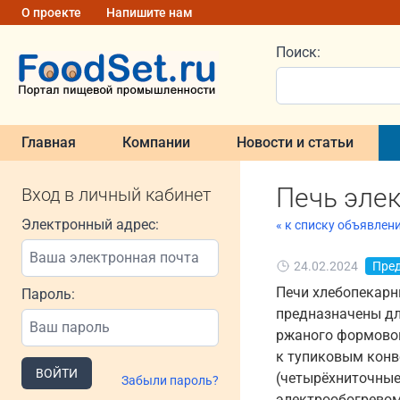
О проекте
Напишите нам
Поиск:
Главная
Компании
Новости и статьи
Печь элек
Вход в личный кабинет
Электронный адрес:
« к списку объявлен
24.02.2024
Пре
Печи хлебопекарны
Пароль:
предназначены дл
ржаного формовог
к тупиковым конв
ВОЙТИ
(четырёхниточные
Забыли пароль?
электрообогревом