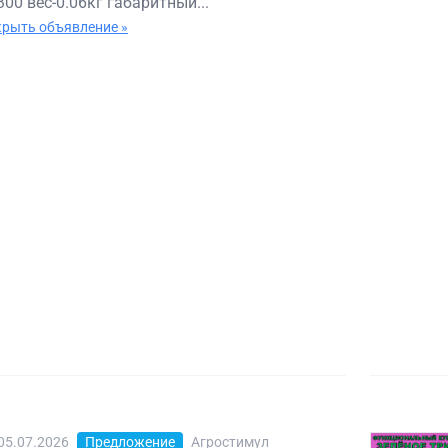
300 вес-0.06кг габаритный...
рыть объявление »
05.07.2026
Предложение
Агростимул