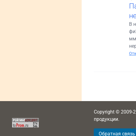
П
н
В 
фи
мм
не
Отк
Copyright © 2009-
продукции.
Обратная связь