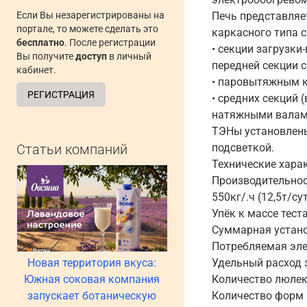
Если Вы незарегистрированы на
Печь представляе
портале, то можете сделать это
каркасного типа с
бесплатно
. После регистрации
• секции загрузк
Вы получите
доступ
в личный
передней секции 
кабинет.
• паровытяжным к
РЕГИСТРАЦИЯ
• средних секций 
натяжными валам
ТЭНы установлены
Статьи компаний
подсветкой.
Технические хара
Производительность
550кг/.ч (12,5т/су
Упёк к массе теста
Суммарная устано
Потребляемая элек
Новая территория вкуса:
Удельный расход э
Южная соковая компания
Количество люлек
запускает ботаническую
Количество форм 