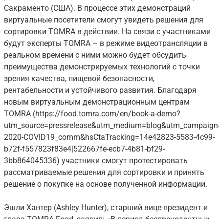
Сакраменто (США). В процессе этих демонстраций
виртуальные посетители смогут увидеть решения для
сортировки TOMRA в действии. На связи с участниками
будут эксперты TOMRA – в режиме видеотрансляции в
реальном времени с ними можно будет обсудить
преимущества демонстрируемых технологий с точки
зрения качества, пищевой безопасности,
рентабельности и устойчивого развития. Благодаря
новым виртуальным демонстрационным центрам
TOMRA (https://food.tomra.com/en/book-a-demo?
utm_source=pressrelease&utm_medium=blog&utm_campaig
2020-COVID19_comm&hsCtaTracking=14e42823-5583-4c99-
b72f-f557823f83e4|522667fe-ecb7-4b81-bf29-
3bb864045336) участники смогут протестировать
рассматриваемые решения для сортировки и принять
решение о покупке на основе полученной информации.
Эшли Хантер (Ashley Hunter), старший вице-президент и