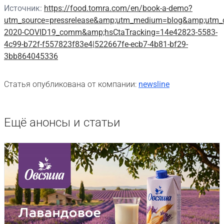
Источник:
https://food.tomra.com/en/book-a-demo?
utm_source=pressrelease&amp;utm_medium=blog&amp;utm
2020-COVID19_comm&amp;hsCtaTracking=14e42823-5583-
4c99-b72f-f557823f83e4|522667fe-ecb7-4b81-bf29-
3bb864045336
Статья опубликована от компании:
newsline
Ещё анонсы и статьи