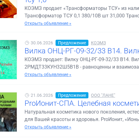
КОЭМЗ продает «Трансформаторы ТСУ» из налич
Трансформатор ТСУ 0,1 380/10В шт 31,000 Транс
Открыть объявление »
30.06.2026
Предложение
КОЭМЗ
Вилка ОНЦ-РГ-09-32/33 В14. В
КОЭМЗ продает: Вилку ОНЦ-РГ-09-32/33 В14. Вил
2РМДТ33КУН32Ш5В1В - равноценны и взаимозаме
Открыть объявление »
21.06.2026
Предложение
ООО "ЛАНЕ"
ProИонит-СПА. Целебная космет
Натуральная косметика нового поколения, есте
для Вашей красоты и здоровья. ProИонит, «Ионы
Открыть объявление »