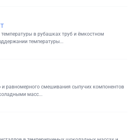
т
 температуры в рубашках труб и ёмкостном
оддержании температуры...
о и равномерного смешивания сыпучих компонентов
коладными масс...
ристаллов в темперируемых шоколадных массах и