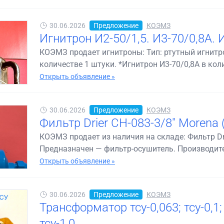
30.06.2026
Предложение
КОЭМЗ
Игнитрон И2-50/1,5. И3-70/0,8А. 
КОЭМЗ продает игнитроны: Тип: ртутный игнитpо
количестве 1 штуки. *Игнитрон И3-70/0,8А в коли
Открыть объявление »
30.06.2026
Предложение
КОЭМЗ
Фильтр Drier CH-083-3/8" Morena 
КОЭМЗ продает из наличия на складе: Фильтр Drie
Предназначен — фильтр-осушитель. Производител
Открыть объявление »
30.06.2026
Предложение
КОЭМЗ
Трансформатор тсу-0,063; тсу-0,1; тс
тсу-1,0