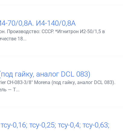
И4-70/0,8А. И4-140/0,8А
н. Пpоизводство: СCCP. *Игнитрон И2-50/1,5 в
честве 18...
(под гайку, аналог DCL 083)
r CH-083-3/8" Morena (под гайку, аналог DCL 083).
ь — Т...
у-0,16; тсу-0,25; тсу-0,4; тсу-0,63;