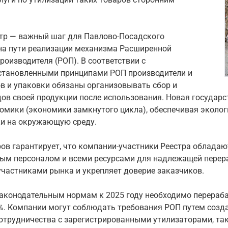
стр — важный шаг для Павлово-Посадского
а пути реализации механизма Расширенной
роизводителя (РОП). В соответствии с
становленными принципами РОП производители и
в и упаковки обязаны организовывать сбор и
дов своей продукции после использования. Новая государ
омики (экономики замкнутого цикла), обеспечивая эколог
и на окружающую среду.
ров гарантирует, что компании-участники Реестра облада
м персоналом и всеми ресурсами для надлежащей перераб
частниками рынка и укрепляет доверие заказчиков.
аконодательным нормам к 2025 году необходимо перерабаты
0%. Компании могут соблюдать требования РОП путем созд
сотрудничества с зарегистрированными утилизаторами, т