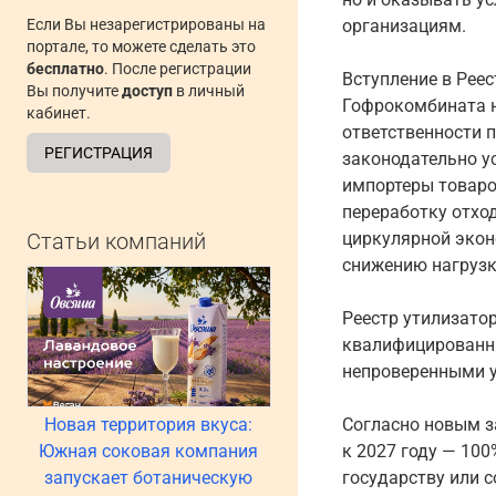
Если Вы незарегистрированы на
организациям.
портале, то можете сделать это
бесплатно
. После регистрации
Вступление в Рее
Вы получите
доступ
в личный
Гофрокомбината н
кабинет.
ответственности п
РЕГИСТРАЦИЯ
законодательно у
импортеры товаро
переработку отхо
Статьи компаний
циркулярной экон
снижению нагрузк
Реестр утилизато
квалифицированны
непроверенными у
Новая территория вкуса:
Согласно новым з
Южная соковая компания
к 2027 году — 10
запускает ботаническую
государству или 