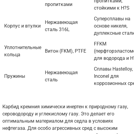
пропитками,
пропитками
стойкими к H?S
Суперсплавы на
Нержавеющая
Корпус и втулки
основе никеля,
сталь 316L
дуплексные стал
FFKM
Уплотнительные
Витон (FKM), PTFE
(перфторэластом
кольца
для водорода и H
Сплавы Hastelloy,
Нержавеющая
Пружины
Inconel для
сталь
коррозионных ср
Карбид кремния химически инертен к природному газу,
сероводороду и углекислому газу. Это делает его
оптимальным материалом для седла в условиях
нефтегаза. Для особо агрессивных сред с высоким