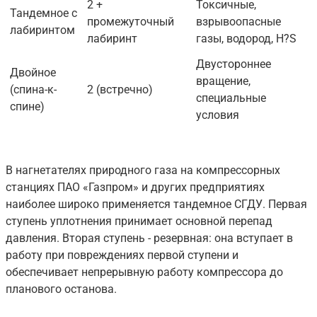
2 +
Токсичные,
Тандемное с
промежуточный
взрывоопасные
лабиринтом
лабиринт
газы, водород, H?S
Двустороннее
Двойное
вращение,
(спина-к-
2 (встречно)
специальные
спине)
условия
В нагнетателях природного газа на компрессорных
станциях ПАО «Газпром» и других предприятиях
наиболее широко применяется тандемное СГДУ. Первая
ступень уплотнения принимает основной перепад
давления. Вторая ступень - резервная: она вступает в
работу при повреждениях первой ступени и
обеспечивает непрерывную работу компрессора до
планового останова.