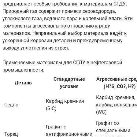
предъявляет особые требования к материалам СГДУ.
Природный газ содержит примеси сероводорода,
углекислого газа, водяного пара и капельной влаги. Эти
компоненты агрессивны по отношению к ряду
материалов. Неправильный выбор материала ведёт к
ускоренной коррозии деталей и преждевременному
выходу уплотнения из строя.
Применяемые материалы для СГДУ в нефтегазовой
промышленности:
Стандартные
Агрессивные ср
Деталь
условия
(H?S, CO?, H?)
Карбид кремния,
Карбид кремния
Седло
карбид вольфра
(SiC)
(WC)
Графит со
Графит с
специальными
Торец
антифрикционными