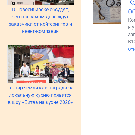
К
В Новосибирске обсудят,
0
чего на самом деле ждут
Ко
заказчики от кейтерингов и
и 
ивент-компаний
за
B1
Отк
Гектар земли как награда за
локальную кухню появится
в шоу «Битва на кухне 2026»