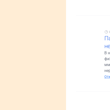
П
н
В 
фи
мм
не
Отк