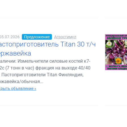
05.07.2026
Предложение
Агростимул
астоприготовитель Titan 30 т/ч
ержавейка
наличии: Измельчители силовые костей к7-
2с (7 тонн в час) фракция на выходе 40/40
 Пастоприготовители Titan Финляндия,
ржавейка/обычная...
рыть объявление »