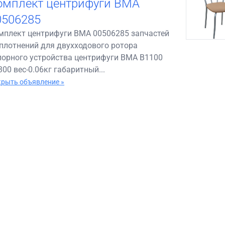
омплект центрифуги BMA
0506285
мплект центрифуги BMA 00506285 запчастей
уплотнений для двухходового ротора
порного устройства центрифуги BMA B1100
300 вес-0.06кг габаритный...
рыть объявление »