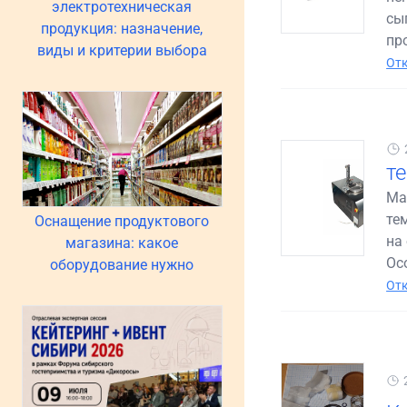
электротехническая
сы
продукция: назначение,
пр
виды и критерии выбора
Отк
т
Ма
те
Оснащение продуктового
на
магазина: какое
Ос
оборудование нужно
Отк