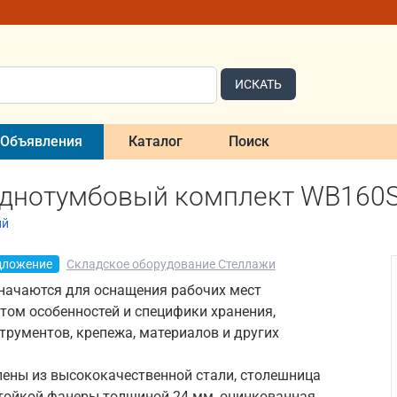
ИСКАТЬ
Объявления
Каталог
Поиск
однотумбовый комплект WB16
ий
дложение
Складское оборудование Стеллажи
начаются для оснащения рабочих мест
том особенностей и специфики хранения,
трументов, крепежа, материалов и других
лены из высококачественной стали, столешница
стойкой фанеры толщиной 24 мм, оцинкованная