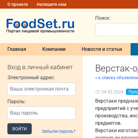
О проекте
Напишите нам
Поиск:
Главная
Компании
Новости и статьи
Верстак-
Вход в личный кабинет
Электронный адрес:
« к списку объявлен
24.02.2024
Пре
Верстаки предназ
Пароль:
предприятий с уче
производства, инс
предметов.
ВОЙТИ
Верстаки изготов
Забыли пароль?
состоит из влаго