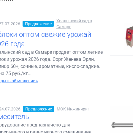
Хвалынский сад в
27.07.2026
Предложение
Самаре
блоки оптом свежие урожай
26 года.
алынский сад в Самаре продает оптом летние
локи урожая 2026 года. Сорт Женева Эрли,
либр 60+, сочные, ароматные, кисло-сладкие.
а 75 руб./кг...
рыть объявление »
24.07.2026
Предложение
МОК-Инжинириг
меситель
орудование предназначено для
прерывного и равномерного смешивания