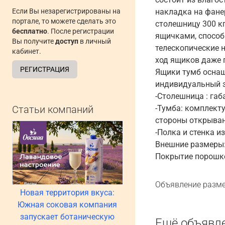
Если Вы незарегистрированы на
накладка на фане
портале, то можете сделать это
столешницу 300 к
бесплатно
. После регистрации
ящичками, способ
Вы получите
доступ
в личный
телескопические 
кабинет.
ход ящиков даже п
РЕГИСТРАЦИЯ
Ящики тумб оснащ
индивидуальный 
-Столешница : габ
Статьи компаний
-Тумба: комплект
стороны открыван
-Полка и стенка и
Внешние размеры:
Покрытие порошков
Объявление разме
Новая территория вкуса:
Южная соковая компания
запускает ботаническую
Ещё объявл