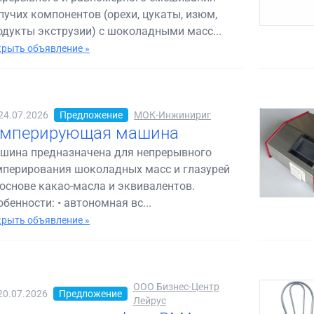
пучих компонентов (орехи, цукаты, изюм,
одукты экструзии) с шоколадными масс...
рыть объявление »
24.07.2026
Предложение
МОК-Инжинириг
емперирующая машина
шина предназначена для непрерывного
мперирования шоколадных масс и глазурей
 основе какао-масла и эквивалентов.
обенности: • автономная вс...
рыть объявление »
ООО Бизнес-Центр
20.07.2026
Предложение
Лейрус