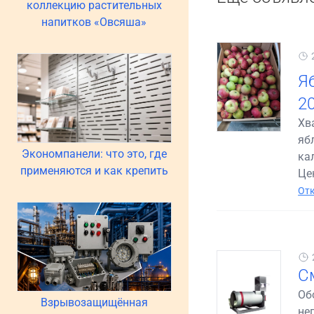
коллекцию растительных
напитков «Овсяша»
Я
20
Хв
яб
Экономпанели: что это, где
ка
применяются и как крепить
Цен
Отк
С
Об
Взрывозащищённая
не