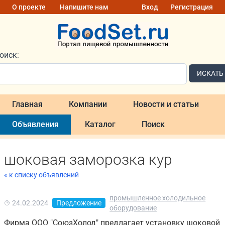
О проекте
Напишите нам
Вход
Регистрация
оиск:
ИСКАТЬ
Главная
Компании
Новости и статьи
Объявления
Каталог
Поиск
шоковая заморозка кур
« к списку объявлений
промышленное холодильное
24.02.2024
Предложение
оборудование
Фирма ООО "СоюзХолод" предлагает установку шоковой