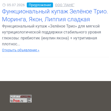
05.07.2026
Предложение
ООО "ЛАНЕ"
Функциональный купаж Зелёное Трио.
Моринга, Якон, Липпия сладкая
Функциональный купаж «Зелёное Трио» для мягкой
нутрициологической поддержки стабильного уровня
глюкозы: пребиотик (инулин якона) + нутритивная
плотнос...
Открыть объявление »