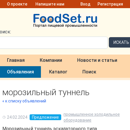
О проекте
Напишите нам
Вход
Регистрация
оиск:
ИСКАТЬ
Главная
Компании
Новости и статьи
Объявления
Каталог
Поиск
морозильный туннель
« к списку объявлений
промышленное холодильное
24.02.2024
Предложение
оборудование
Морозильный туннель эскалаторного типа.