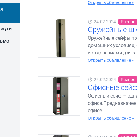
Открыть объявление »
ия
и
24.02.2024
Разное
Оружейные шк
слуги
Оружейные сейфы пр
сьмо
домашних условиях,
и отделениями для х..
Открыть объявление »
24.02.2024
Разное
Офисные сейф
Офисный сейф – одн
офиса.Предназначены
офисе
Открыть объявление »