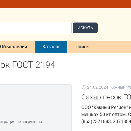
ИСКАТЬ
Объявления
Каталог
Поиск
сок ГОСТ 2194
24.02.2024
Южный Ре
Сахар-песок Г
ООО "Южный Регион" 
мешках 50 кг оптом. 
(863)2371883, 2371884
страция не загружена