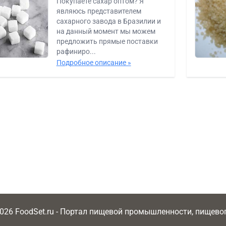
Покупаете сахар оптом? Я
являюсь представителем
сахарного завода в Бразилии и
на данный момент мы можем
предложить прямые поставки
рафиниро...
Подробное описание »
2026 FoodSet.ru - Портал пищевой промышленности, пищев