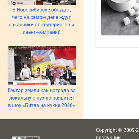
В Новосибирске обсудят,
чего на самом деле ждут
заказчики от кейтерингов и
ивент-компаний
Гектар земли как награда за
локальную кухню появится
в шоу «Битва на кухне 2026»
Copyright © 2009-
продукции.