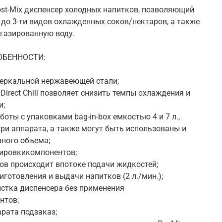
st-Mix диспенсер холодных напитков, позволяющий
 до 3-ти видов охлажденных соков/нектаров, а также
газированную воду.
ОБЕННОСТИ:
 зеркальной нержавеющей стали;
Direct Chill позволяет снизить темпы охлаждения и
и;
боты с упаковками bag-in-box емкостью 4 и 7 л.,
и аппарата, а также могут быть использованы и
ного объема;
зировкикомпонентов;
ов происходит впотоке подачи жидкостей;
иготовления и выдачи напитков (2 л./мин.);
чистка диспенсера без применения
нтов;
арата подзаказ;