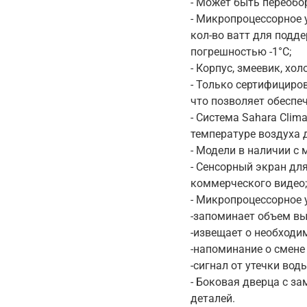
- Может быть переобо
- Микропроцессорное 
кол-во ватт для подд
погрешностью -1°С;
- Корпус, змеевик, хо
- Только сертифициро
что позволяет обеспе
- Система Sahara Clim
температуре воздуха д
- Модели в наличии с
- Сенсорный экран дл
коммерческого видео
- Микропроцессорное 
-запоминает объем в
-извещает о необходи
-напоминание о смене
-сигнал от утечки вод
- Боковая дверца с з
деталей.