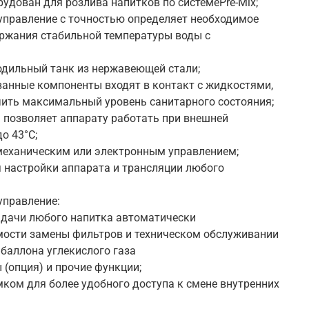
рудован для розлива напитков по системеPre-Mix;
управление с точностью определяет необходимое
ержания стабильной температуры воды с
лодильный танк из нержавеющей стали;
ванные компоненты входят в контакт с жидкостями,
чить максимальный уровень санитарного состояния;
a позволяет аппарату работать при внешней
о 43°C;
 механическим или электронным управлением;
я настройки аппарата и трансляции любого
;
управление:
ыдачи любого напитка автоматически
мости замены фильтров и техническом обслуживании
 баллона углекислого газа
ы (опция) и прочие функции;
амком для более удобного доступа к смене внутренних