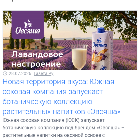
28.07.2026
Газета Ру
Новая территория вкуса: Южная
соковая компания запускает
ботаническую коллекцию
растительных напитков «Овсяша»
Южная соковая компания (ЮСК) запускает
ботаническую коллекцию под брендом «Овсяша» –
растительные напитки на овсяной основе с