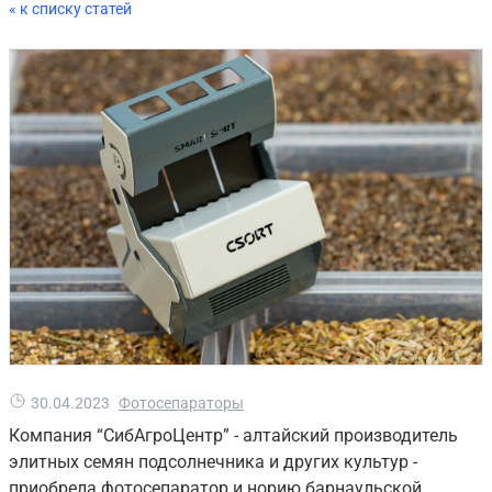
« к списку статей
30.04.2023
Фотосепараторы
Компания “СибАгроЦентр” - алтайский производитель
элитных семян подсолнечника и других культур -
приобрела фотосепаратор и норию барнаульской