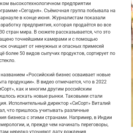
ском высокотехнологичном предприятии
ограмме «Сегодня». Съёмочная группа побывала на
Барнауле в конце июня. Журналистам показали
зработку предприятия, которая продаётся во все
30 стран мира. В сюжете рассказывается, что это
нащено точнейшими камерами и с помощью
ок очищает от ненужных и опасных примесей
щё более 50 видов сыпучих продуктов, сортирует по
стекло.
названием «Российский бизнес осваивает новые
а продукции». В видео отмечается, что в 2022
иСорт», как и многим другим российским
ишлось искать новые рынки. Таковыми стали
ндия. Исполнительный директор «СиСорт» Виталий
ал, что пришлось учитывать различные
ния бизнеса с этими странами. Например, в Индии
мерологии, и, прежде чем начинать переговоры,
там нередко уточняют дату рождения