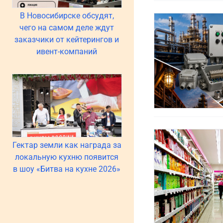
В Новосибирске обсудят,
чего на самом деле ждут
заказчики от кейтерингов и
ивент-компаний
Гектар земли как награда за
локальную кухню появится
в шоу «Битва на кухне 2026»