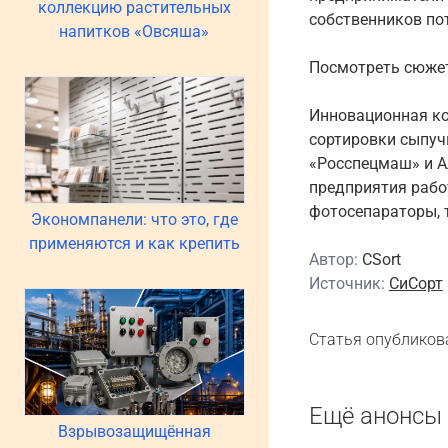
коллекцию растительных
собственников пот
напитков «Овсяша»
Посмотреть сюжет
Инновационная ко
сортировки сыпуч
«Росспецмаш» и А
предприятия рабо
фотосепараторы, 
Экономпанели: что это, где
применяются и как крепить
Автор:
CSort
Источник:
СиСорт
Статья опубликов
Ещё анонсы 
Взрывозащищённая