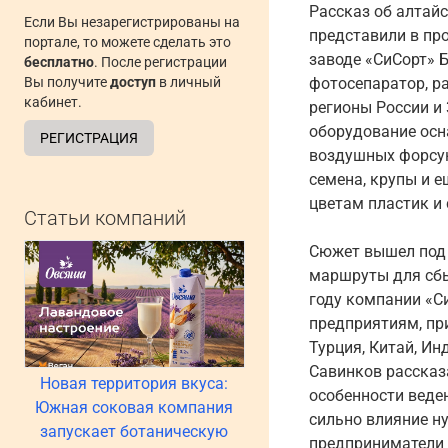
Рассказ об алтай
Если Вы незарегистрированы на
представили в пр
портале, то можете сделать это
заводе «СиСорт» 
бесплатно
. После регистрации
Вы получите
доступ
в личный
фотосепаратор, ра
кабинет.
регионы России и 
оборудование ос
РЕГИСТРАЦИЯ
воздушных форсун
семена, крупы и е
цветам пластик и 
Статьи компаний
Сюжет вышел под 
маршруты для сбыт
году компании «С
предприятиям, пр
Турция, Китай, И
Савинков рассказ
Новая территория вкуса:
особенности веде
Южная соковая компания
сильно влияние ну
запускает ботаническую
предприниматели 