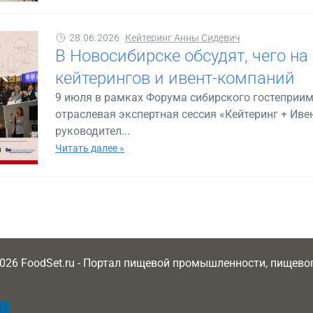
28.06.2026
Кейтеринг Анны Сидевич
В Новосибирске обсудят, чего на
кейтерингов и ивент-компаний
9 июля в рамках Форума сибирского гостеприим
отраслевая экспертная сессия «Кейтеринг + Иве
руководител...
Читать далее »
2026 FoodSet.ru - Портал пищевой промышленности, пищев