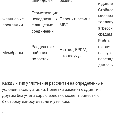
шпинделей
резина
и давл
Стойкос
Герметизация
маслам
Фланцевые
неподвижных
Паронит, резина,
топливу
прокладки
фланцевых
МБС
агресс
соединений
средам
Работа
Разделение
циклич
Нитрил, EPDM,
Мембраны
рабочих
нагрузк
фторкаучук
полостей
перепа
давлен
Каждый тип уплотнения рассчитан на определённые
условия эксплуатации. Попытка заменить один тип
другим без учёта характеристик может привести к
быстрому износу детали и утечкам.