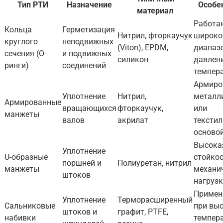
Тип РТИ
Назначение
Особе
материал
Работа
Кольца
Герметизация
Нитрил, фторкаучук
широк
круглого
неподвижных
(Viton), EPDM,
диапаз
сечения (О-
и подвижных
силикон
давлен
ринги)
соединений
темпер
Армиро
Уплотнение
Нитрил,
металл
Армированные
вращающихся
фторкаучук,
или
манжеты
валов
акрилат
тексти
осново
Высока
Уплотнение
U-образные
стойкос
поршней и
Полиуретан, нитрил
манжеты
механи
штоков
нагруз
Примен
Уплотнение
Терморасширенный
Сальниковые
при вы
штоков и
графит, PTFE,
набивки
темпер