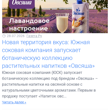
28.07.2026
Газета Ру
Новая территория вкуса: Южная
соковая компания запускает
ботаническую коллекцию
растительных напитков «Овсяша»
Южная соковая компания (ЮСК) запускает
ботаническую коллекцию под брендом «Овсяша» –
растительные напитки на овсяной основе с
натуральными цветочными ароматами. Первым в
продажу поступает «Напиток овс...
Читать далее »