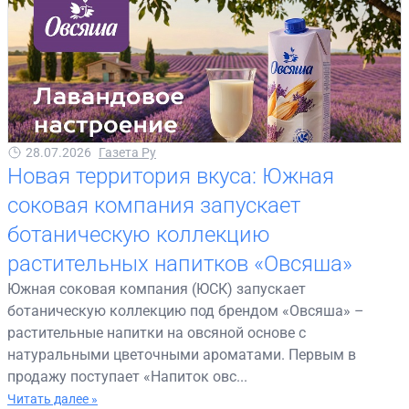
28.07.2026
Газета Ру
Новая территория вкуса: Южная
соковая компания запускает
ботаническую коллекцию
растительных напитков «Овсяша»
Южная соковая компания (ЮСК) запускает
ботаническую коллекцию под брендом «Овсяша» –
растительные напитки на овсяной основе с
натуральными цветочными ароматами. Первым в
продажу поступает «Напиток овс...
Читать далее »