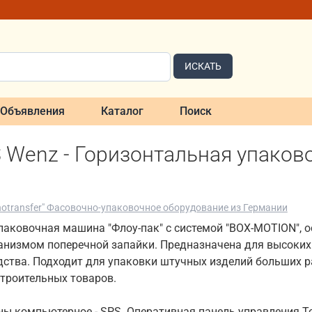
ИСКАТЬ
Объявления
Каталог
Поиск
S Wenz - Горизонтальная упако
notransfer" Фасовочно-упаковочное оборудование из Германии
паковочная машина "Флоу-пак" с системой "BOX-MOTION", о
низмом поперечной запайки. Предназначена для высоких 
дства. Подходит для упаковки штучных изделий больших р
строительных товаров.
ы компьютерное - SPS. Оперативная панель управления T