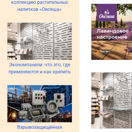
коллекцию растительных
напитков «Овсяша»
Экономпанели: что это, где
применяются и как крепить
Взрывозащищённая