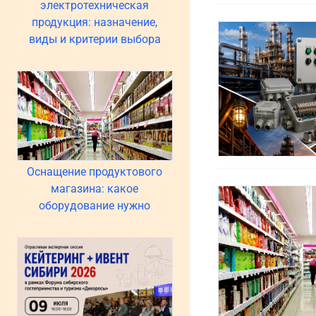
электротехническая
продукция: назначение,
виды и критерии выбора
Оснащение продуктового
магазина: какое
оборудование нужно