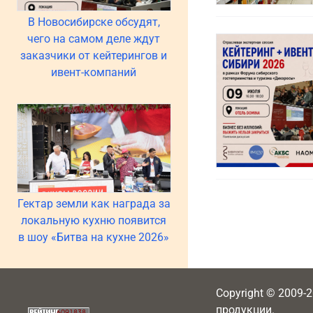
В Новосибирске обсудят,
чего на самом деле ждут
заказчики от кейтерингов и
ивент-компаний
Гектар земли как награда за
локальную кухню появится
в шоу «Битва на кухне 2026»
Copyright © 2009-
продукции.