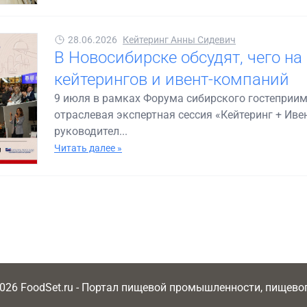
28.06.2026
Кейтеринг Анны Сидевич
В Новосибирске обсудят, чего на
кейтерингов и ивент-компаний
9 июля в рамках Форума сибирского гостеприим
отраслевая экспертная сессия «Кейтеринг + Иве
руководител...
Читать далее »
2026 FoodSet.ru - Портал пищевой промышленности, пищев