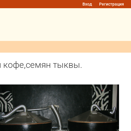
Вход
Регистрация
н кофе,семян тыквы.