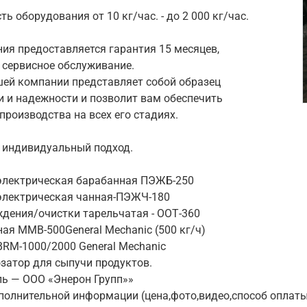
ь оборудования от 10 кг/час. - до 2 000 кг/час.
ния предоставляется гарантия 15 месяцев,
 сервисное обслуживание.
ей компании представляет собой образец
и и надежности и позволит вам обеспечить
роизводства на всех его стадиях.
 индивидуальный подход.
электрическая барабанная ПЭЖБ-250
электрическая чанная-ПЭЖЧ-180
ждения/очистки тарельчатая - ООТ-360
ая ММВ-500General Mechanic (500 кг/ч)
BRM-1000/2000 General Mechanic
затор для сыпучи продуктов.
ль — ООО «Энерон Групп»»
полнительной информации (цена,фото,видео,способ оплаты