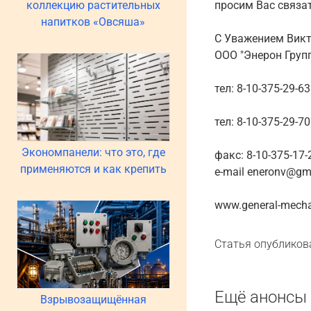
коллекцию растительных
просим Вас связат
напитков «Овсяша»
С Уважением Викт
ООО "Энерон Групп
тел: 8-10-375-29-6
тел: 8-10-375-29-7
Экономпанели: что это, где
факс: 8-10-375-17-
применяются и как крепить
e-mail eneronv@gm
www.general-mech
Статья опубликов
Ещё анонсы 
Взрывозащищённая