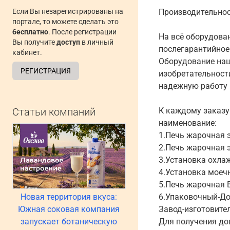
Если Вы незарегистрированы на
Производительност
портале, то можете сделать это
бесплатно
. После регистрации
На всё оборудова
Вы получите
доступ
в личный
послегарантийное
кабинет.
Оборудование наш
РЕГИСТРАЦИЯ
изобретательност
надежную работу п
Статьи компаний
К каждому заказу
наименование:
1.Печь жарочная 
2.Печь жарочная 
3.Установка охла
4.Установка моечн
5.Печь жарочная 
Новая территория вкуса:
6.Упаковочный-До
Южная соковая компания
Завод-изготовите
запускает ботаническую
Для получения до