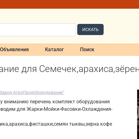
ИСКАТЬ
Объявления
Каталог
Поиск
ание для Семечек,арахиса,зёре
Завод-АгроПродОборудование"
у вниманию перечень комплект оборудования
зводим для Жарки-Мойки-Фасовки-Охлаждения-
ика,арахиса,фисташки,семян тыквы,зерна кофе