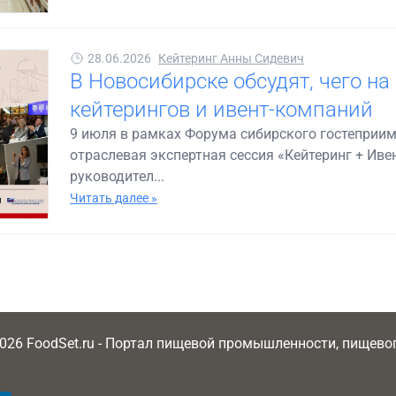
28.06.2026
Кейтеринг Анны Сидевич
В Новосибирске обсудят, чего на
кейтерингов и ивент-компаний
9 июля в рамках Форума сибирского гостеприим
отраслевая экспертная сессия «Кейтеринг + Иве
руководител...
Читать далее »
2026 FoodSet.ru - Портал пищевой промышленности, пищев