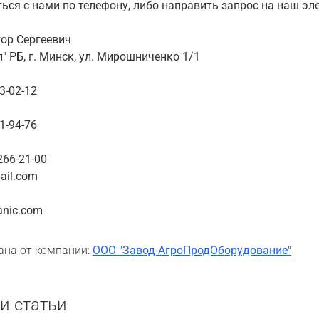
ься с нами по телефону, либо направить запрос на наш эл
ор Сергеевич
" РБ, г. Минск, ул. Мирошниченко 1/1
33-02-12
01-94-76
266-21-00
ail.com
anic.com
ана от компании:
ООО "Завод-АгроПродОборудование"
и статьи