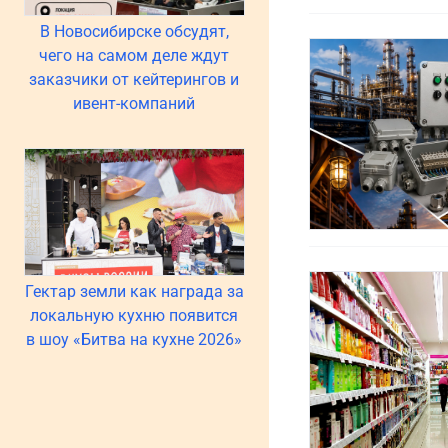
В Новосибирске обсудят,
чего на самом деле ждут
заказчики от кейтерингов и
ивент-компаний
Гектар земли как награда за
локальную кухню появится
в шоу «Битва на кухне 2026»