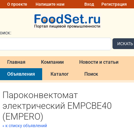
О проекте
Напишите нам
Вход
Регистрация
оиск:
ИСКАТЬ
Главная
Компании
Новости и статьи
Объявления
Каталог
Поиск
Пароконвектомат
электрический EMPCBE40
(EMPERO)
« к списку объявлений