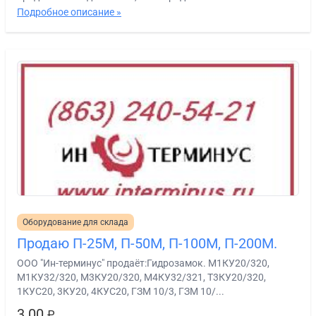
Подробное описание »
Оборудование для склада
Продаю П-25М, П-50М, П-100М, П-200М.
ООО "Ин-терминус" продаёт:Гидрозамок. М1КУ20/320,
М1КУ32/320, М3КУ20/320, М4КУ32/321, Т3КУ20/320,
1КУС20, 3КУ20, 4КУС20, ГЗМ 10/3, ГЗМ 10/...
3.00
₽