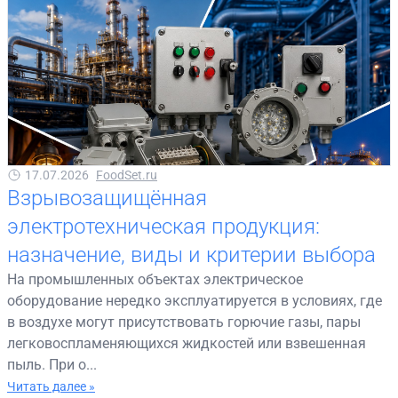
17.07.2026
FoodSet.ru
Взрывозащищённая
электротехническая продукция:
назначение, виды и критерии выбора
На промышленных объектах электрическое
оборудование нередко эксплуатируется в условиях, где
в воздухе могут присутствовать горючие газы, пары
легковоспламеняющихся жидкостей или взвешенная
пыль. При о...
Читать далее »