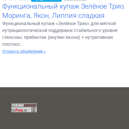
Функциональный купаж Зелёное Трио.
Моринга, Якон, Липпия сладкая
Функциональный купаж «Зелёное Трио» для мягкой
нутрициологической поддержки стабильного уровня
глюкозы: пребиотик (инулин якона) + нутритивная
плотнос...
Открыть объявление »