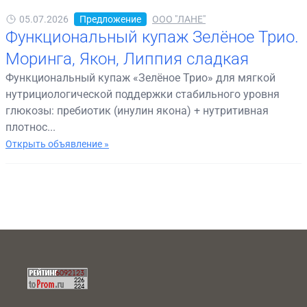
05.07.2026
Предложение
ООО "ЛАНЕ"
Функциональный купаж Зелёное Трио.
Моринга, Якон, Липпия сладкая
Функциональный купаж «Зелёное Трио» для мягкой
нутрициологической поддержки стабильного уровня
глюкозы: пребиотик (инулин якона) + нутритивная
плотнос...
Открыть объявление »