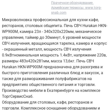
Прачечное оборудование.
Армейские термосы. www.torg-
snab.com
Микроволновка профессиональная для кухни кафе,
ресторанов, столовых общепита. Печь СВЧ Hurakan HKN-
WP900M, камера 23л - 340х320х220мм, механическое
управление, таймер до 30минут, 6 уровней мощности
СВЧ излучения, вращающаяся тарелка, камера и корпус
- окрашенный металл, мощность СВЧ излучения
0.9кВтноминальная мощность 1.4кВт, напряжение 220в,
размеры 483х420х281мм, масса 13,6кг. Печь СВЧ
Hurakan HKN-WP900M предназначена для разогрева и
быстрого приготовления различных блюд и закусок, а
также для размораживания полуфабрикатов на
предприятиях общественного питания и торговли.
Производство мебели в Екатеринбурге на комплексе
ТоргСервисСнаб.
Оборудование для столовых, кафе, ресторанов и
торговли. Комплексное оснащение оборудованием и