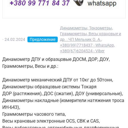
Динамометры, Тензометры,
Граммометры, Весы крановые и
24.02.2024
Предложение
др. : ЧП Мельник О. А.,
+380(99)7718437 - WhatsApp,
+380(67)6204524 - Viber
Динамометр ДПУ и образцовые ДОСМ, ДОР, ДОУ,
Граммометры, Весы и др.:
Динамометр механический ДПУ от 10кг до 50тонн,
Динамометры образцовые системы Токаря
ДОР (растяжения), ДОС (сжатия), ДОУ (универсальные),
Динамометры накладные (измерители натяжения троса
ИН-643),
Граммометры часового типа,
Весы крановые электронные OCS, СВК и CAS,
Весы лабораторные, автомобильные, платформенные,