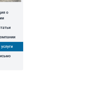
ия о
ии
статьи
компании
 услуги
письмо