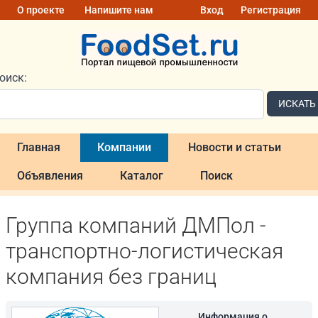
О проекте
Напишите нам
Вход
Регистрация
оиск:
ИСКАТЬ
Главная
Компании
Новости и статьи
Объявления
Каталог
Поиск
Группа компаний ДМПол -
транспортно-логистическая
компания без границ
Информация о