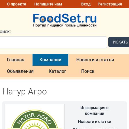
О проекте
Напишите нам
Вход
Регистрация
оиск:
ИСКАТЬ
Главная
Компании
Новости и статьи
Объявления
Каталог
Поиск
Натур Агро
Информация о
компании
Новости и статьи