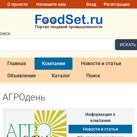
О проекте
Напишите нам
Вход
Регистрация
оиск:
ИСКАТЬ
Главная
Компании
Новости и статьи
Объявления
Каталог
Поиск
АГРОдень
Информация о
компании
Новости и статьи