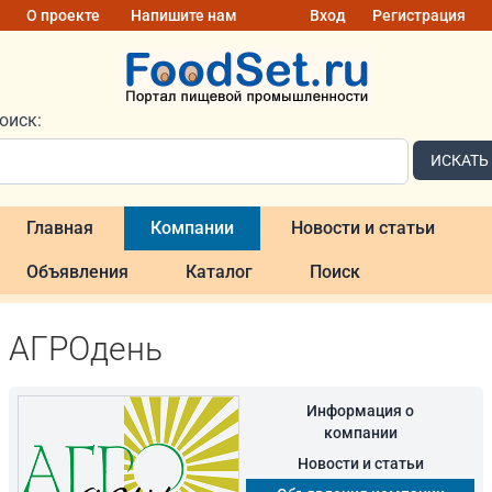
О проекте
Напишите нам
Вход
Регистрация
оиск:
ИСКАТЬ
Главная
Компании
Новости и статьи
Объявления
Каталог
Поиск
АГРОдень
Информация о
компании
Новости и статьи