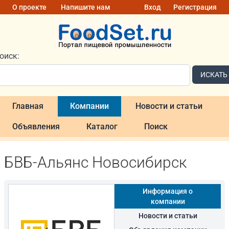
О проекте
Напишите нам
Вход
Регистрация
оиск:
ИСКАТЬ
Главная
Компании
Новости и статьи
Объявления
Каталог
Поиск
БВБ-Альянс Новосибирск
Информация о
компании
Новости и статьи