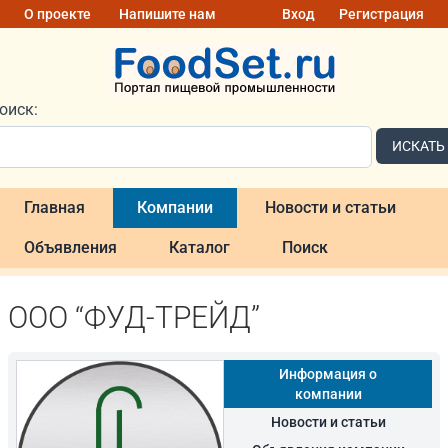
О проекте
Напишите нам
Вход
Регистрация
оиск:
ИСКАТЬ
Главная
Компании
Новости и статьи
Объявления
Каталог
Поиск
ООО “ФУД-ТРЕЙД”
Информация о
компании
Новости и статьи