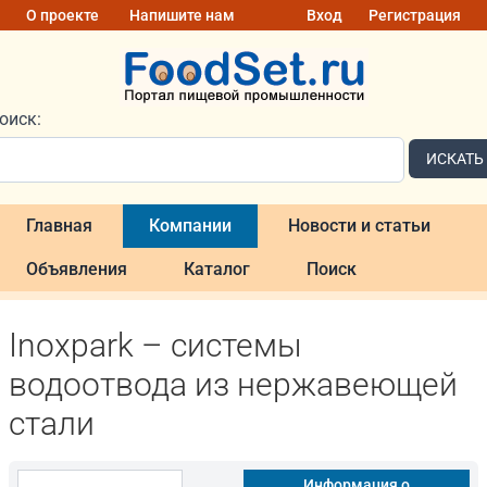
О проекте
Напишите нам
Вход
Регистрация
оиск:
ИСКАТЬ
Главная
Компании
Новости и статьи
Объявления
Каталог
Поиск
Inoxpark – системы
водоотвода из нержавеющей
стали
Информация о