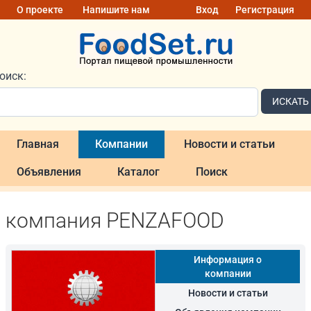
О проекте
Напишите нам
Вход
Регистрация
оиск:
ИСКАТЬ
Главная
Компании
Новости и статьи
Объявления
Каталог
Поиск
компания PENZAFOOD
Информация о
компании
Новости и статьи