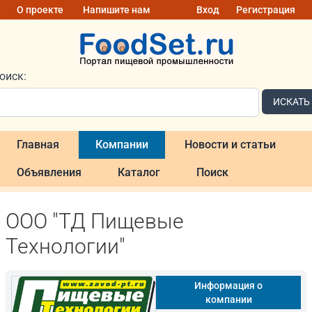
О проекте
Напишите нам
Вход
Регистрация
оиск:
ИСКАТЬ
Главная
Компании
Новости и статьи
Объявления
Каталог
Поиск
ООО "ТД Пищевые
Технологии"
Информация о
компании