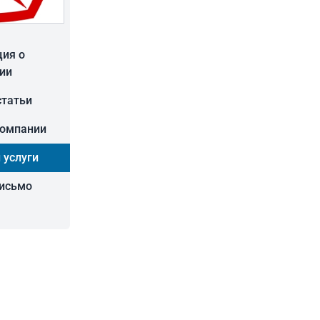
ия о
ии
статьи
компании
 услуги
письмо