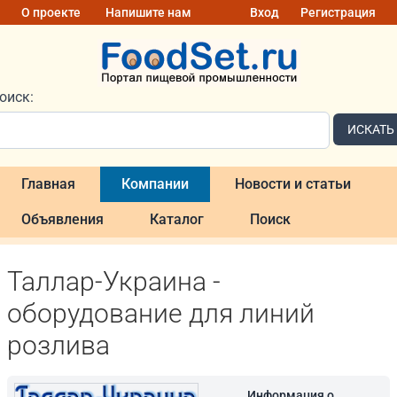
О проекте
Напишите нам
Вход
Регистрация
оиск:
ИСКАТЬ
Главная
Компании
Новости и статьи
Объявления
Каталог
Поиск
Таллар-Украина -
оборудование для линий
розлива
Информация о