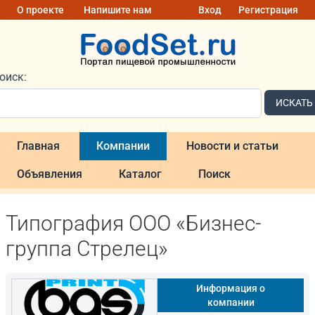
О проекте
Напишите нам
Вход
Регистрация
оиск:
ИСКАТЬ
Главная
Компании
Новости и статьи
Объявления
Каталог
Поиск
Типография ООО «Бизнес-
группа Стрелец»
Информация о
компании