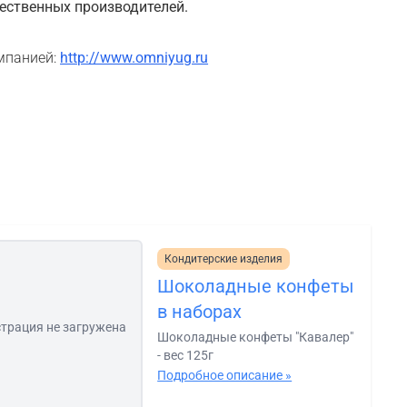
чественных производителей.
мпанией:
http://www.omniyug.ru
Кондитерские изделия
Шоколадные конфеты
в наборах
трация не загружена
Шоколадные конфеты "Кавалер"
- вес 125г
Подробное описание »