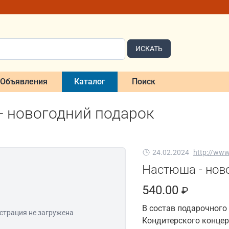
ИСКАТЬ
Объявления
Каталог
Поиск
- новогодний подарок
24.02.2024
http://www
Настюша - нов
540.00
₽
В состав подарочного
страция не загружена
Кондитерского концер