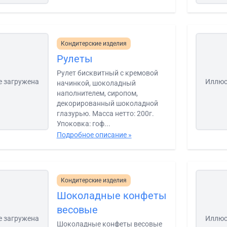
Кондитерские изделия
Рулеты
Рулет бисквитный с кремовой
е загружена
Иллюс
начинкой, шоколадный
наполнителем, сиропом,
декорированный шоколадной
глазурью. Масса нетто: 200г.
Упоковка: гоф...
Подробное описание »
Кондитерские изделия
Шоколадные конфеты
весовые
е загружена
Иллюс
Шоколадные конфеты весовые