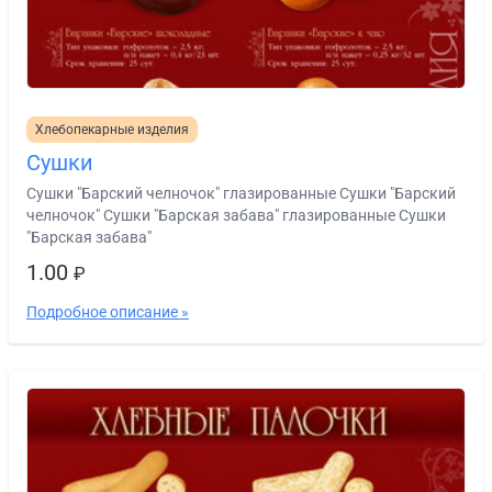
Хлебопекарные изделия
Сушки
Сушки "Барский челночок" глазированные Сушки "Барский
челночок" Сушки "Барская забава" глазированные Сушки
"Барская забава"
1.00
₽
Подробное описание »