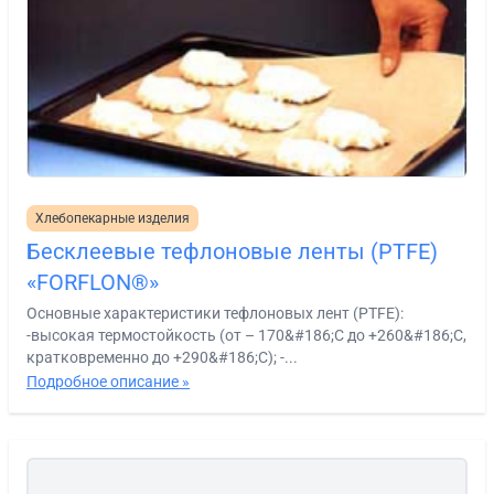
Хлебопекарные изделия
Бесклеевые тефлоновые ленты (PTFE)
«FORFLON®»
Основные характеристики тефлоновых лент (PTFE):
-высокая термостойкость (от – 170&#186;С до +260&#186;С,
кратковременно до +290&#186;С); -...
Подробное описание »