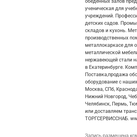
обеденных залов пре
ученическая для учеб
учреждений. Професси
детских садов. Промы
складов и кухонь. Ме
производственных пом
металлокаркасе для о
металлической мебели
нержавеющей стали н
в Екатеринбурге. Ком
Поставка,продажа обо
оборудование с наших
Москва, СПб, Краснод
Нижний Новгород, Чеб
Челябинск, Пермь, Тю
или доставляем транс
ТОРГСЕРВИССНАБ. www
Запись размещена ко