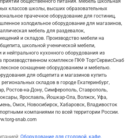
дприятий общественного питания. Мебель школьная
ных классов школы, высших образовательных
ональное прачечное оборудование для гостиниц,
шленное холодильное оборудование для магазинов,
таллическая мебель для раздевалок,
ещений и складов. Производство мебели на
бщепита, школьной ученической мебели,
 и нейтрального кухонного оборудования из
а производственном комплексе ПКФ ТоргСервисСнаб
плексное оснащение оборудованием и мебелью.
рудования для общепита и магазинов купить
 региональных складов в городе Екатеринбург,
ар, Ростов-на-Дону, Симферополь, Ставрополь,
оксары, Ярославль, Йошкар-Ола, Волжск, Уфа,
мень, Омск, Новосибирск, Хабаровск, Владивосток
портными компаниями по всей территории России.
.torg-snab.com
мпанией:
Оборудование для столовой, кафе,