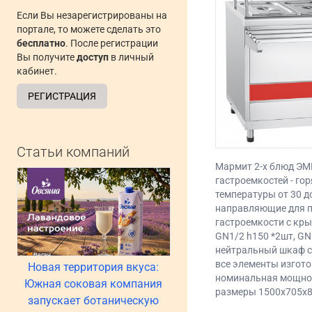
Если Вы незарегистрированы на
портале, то можете сделать это
бесплатно
. После регистрации
Вы получите
доступ
в личный
кабинет.
РЕГИСТРАЦИЯ
Статьи компаний
Мармит 2-х блюд ЭМ
гастроемкостей - го
температуры от 30 д
направляющие для п
гастроемкости с кры
GN1/2 h150 *2шт, GN
нейтральный шкаф с
все элементы изгот
Новая территория вкуса:
номинальная мощнос
Южная соковая компания
размеры 1500x705x8
запускает ботаническую