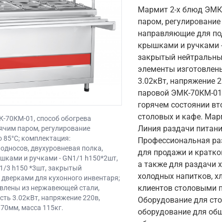
Мармит 2-х блюд ЭМК-
паром, регулирование
направляющие для под
крышками и ручками -
закрытый нейтральный
элементы изготовлен
3.02кВт, напряжение 
паровой ЭМК-70КМ-01
горячем состоянии вт
столовых и кафе. Мар
К-70КМ-01, способ обогрева
Линия раздачи питани
рячим паром, регулирование
о 85°С; комплектация:
Профессиональная ра
односов, двухуровневая полка,
для продажи и кратко
шками и ручками - GN1/1 h150*2шт,
а также для раздачи х
1/3 h150 *3шт, закрытый
холодных напитков, х
 дверками для кухонного инвентаря;
клиентов столовыми п
овлены из нержавеющей стали,
ть 3.02кВт, напряжение 220в,
Оборудование для сто
70мм, масса 115кг.
оборудование для общ