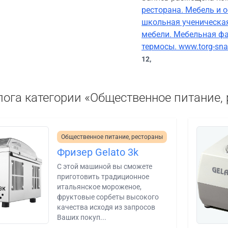
ресторана. Мебель и 
школьная ученическая
мебели. Мебельная фа
термосы. www.torg-sn
12,
лога категории «Общественное питание,
Общественное питание, рестораны
Фризер Gelato 3k
C этой машиной вы сможете
приготовить традиционное
итальянское мороженое,
фруктовые сорбеты высокого
качества исходя из запросов
Ваших покуп...