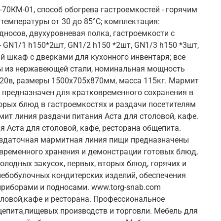
70КМ-01, способ обогрева гастроемкостей - горячим
 температуры от 30 до 85°С; комплектация:
носов, двухуровневая полка, гастроемкости с
 GN1/1 h150*2шт, GN1/2 h150 *2шт, GN1/3 h150 *3шт,
 шкаф с дверками для кухонного инвентаря; все
ы из нержавеющей стали, номинальная мощность
220в, размеры 1500x705x870мм, масса 115кг. Мармит
 предназначен для кратковременного сохранения в
орых блюд в гастроемкостях и раздачи посетителям
мит линия раздачи питания Аста для столовой, кафе.
я Аста для столовой, кафе, ресторана общепита.
здаточная мармитная линия пищи предназначены
временного хранения и демонстрации готовых блюд,
олодных закусок, первых, вторых блюд, горячих и
лебобулочных кондитерских изделий, обеспечения
риборами и подносами. www.torg-snab.com
ловой,кафе и ресторана. Профессиональное
епита,пищевых производств и торговли. Мебель для