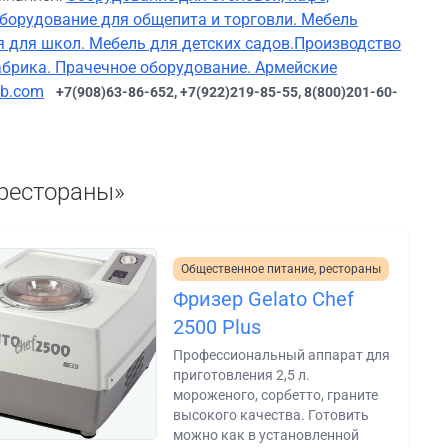
оборудование для общепита и торговли. Мебель
 для школ. Мебель для детских садов.Производство
брика. Прачечное оборудование. Армейские
ab.com
+7(908)63-86-652, +7(922)219-85-55, 8(800)201-60-
 рестораны»
Общественное питание, рестораны
Фризер Gelato Chef
2500 Plus
Профессиональный аппарат для
приготовления 2,5 л.
мороженого, сорбетто, граните
высокого качества. Готовить
можно как в установленной