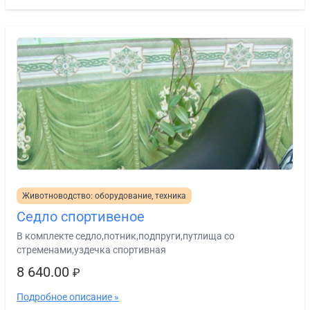
Животноводство: оборудование, техника
Седло спортивеное
В комплекте седло,потник,подпруги,путлища со
стременами,уздечка спортивная
8 640.00
₽
Подробное описание »