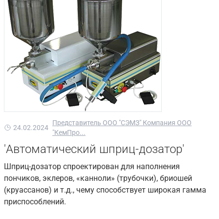
Представитель ООО "СЭМЗ" Компания ООО
24.02.2024
"КемПро...
'Автоматический шприц-дозатор'
Шприц-дозатор спроектирован для наполнения
пончиков, эклеров, «канноли» (трубочки), бриошей
(круассанов) и т.д., чему способствует широкая гамма
приспособлений.