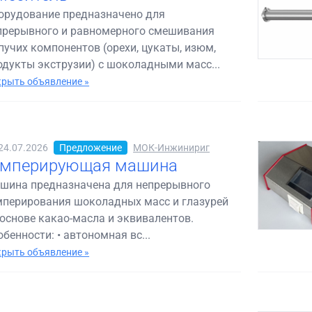
орудование предназначено для
прерывного и равномерного смешивания
пучих компонентов (орехи, цукаты, изюм,
одукты экструзии) с шоколадными масс...
рыть объявление »
24.07.2026
Предложение
МОК-Инжинириг
емперирующая машина
шина предназначена для непрерывного
мперирования шоколадных масс и глазурей
 основе какао-масла и эквивалентов.
обенности: • автономная вс...
рыть объявление »