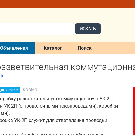
ИСКАТЬ
Объявления
Каталог
Поиск
разветвительная коммутационна
ий
дложение
КОЭМЗ
оробку разветвительную коммутационную УК-2П.
ки УК-2П (с проволочными токопроводами), коробки
ами).
робка УК-2П служит для ответвления проводки
ойствам. Коробка имеет литой карболитовый