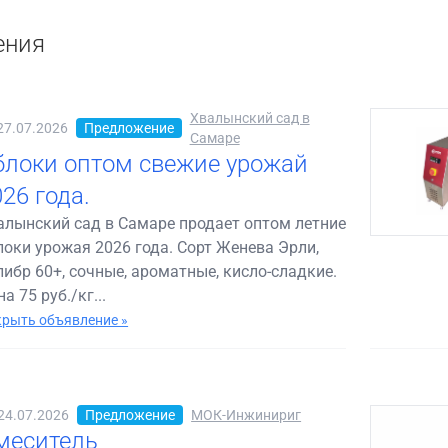
ения
Хвалынский сад в
27.07.2026
Предложение
Самаре
блоки оптом свежие урожай
26 года.
алынский сад в Самаре продает оптом летние
локи урожая 2026 года. Сорт Женева Эрли,
либр 60+, сочные, ароматные, кисло-сладкие.
а 75 руб./кг...
рыть объявление »
24.07.2026
Предложение
МОК-Инжинириг
меситель