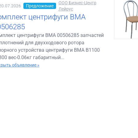
ООО Бизнес-Центр
20.07.2026
Предложение
Лейрус
омплект центрифуги BMA
0506285
мплект центрифуги BMA 00506285 запчастей
уплотнений для двухходового ротора
порного устройства центрифуги BMA B1100
300 вес-0.06кг габаритный...
рыть объявление »