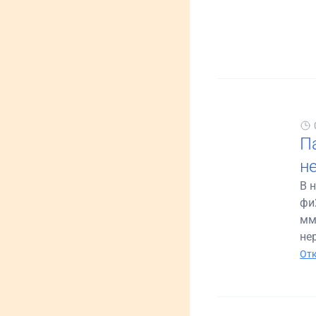
П
н
В 
фи
мм
не
Отк