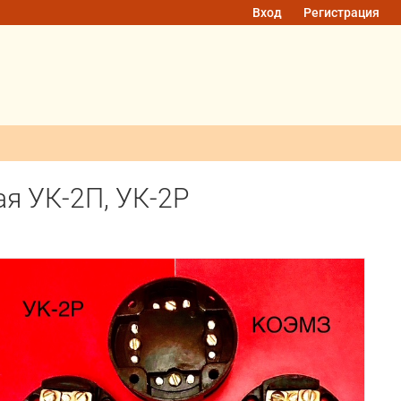
Вход
Регистрация
я УК-2П, УК-2Р