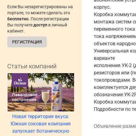
Если Вы незарегистрированы на
корпус.
портале, то можете сделать это
Коробка коммутац
бесплатно
. После регистрации
монтажа систем с
Вы получите
доступ
в личный
переменного тока
кабинет.
тока напряжением
РЕГИСТРАЦИЯ
объектов народно
Универсальная ко
варианте
Статьи компаний
исполнения УК-2 (
резисторов или (
токопроводами. В
комплектуется дву
обозначение УК-2Р
Коробка коммутац
Подробности по те
Новая территория вкуса:
Южная соковая компания
Объявление разме
запускает ботаническую