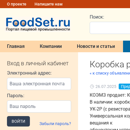
О проекте
Напишите нам
Поиск:
Главная
Компании
Новости и статьи
Коробка 
Вход в личный кабинет
Электронный адрес:
« к списку объявлен
26.07.2025
Пре
КОЭМЗ продает: К
Пароль:
В наличии: короб
УК-2Р (с резистор
Универсальная ко
ВОЙТИ
вещания к
Забыли пароль?
абонентским устр