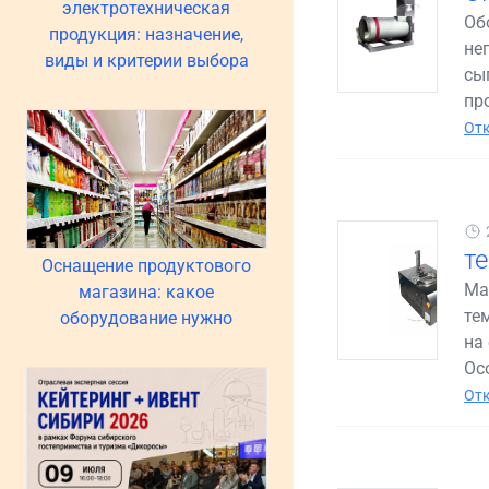
электротехническая
Об
продукция: назначение,
не
виды и критерии выбора
сы
пр
Отк
т
Оснащение продуктового
Ма
магазина: какое
те
оборудование нужно
на
Ос
Отк