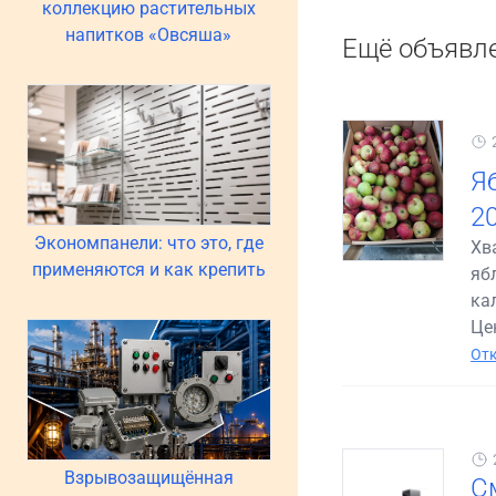
коллекцию растительных
напитков «Овсяша»
Ещё объявл
Я
20
Экономпанели: что это, где
Хв
применяются и как крепить
яб
ка
Цен
Отк
Взрывозащищённая
С