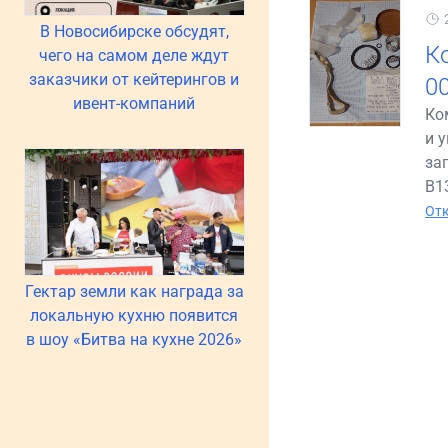
В Новосибирске обсудят,
К
чего на самом деле ждут
заказчики от кейтерингов и
0
ивент-компаний
Ко
и 
за
B1
Отк
Гектар земли как награда за
локальную кухню появится
в шоу «Битва на кухне 2026»