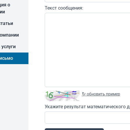
ия о
Текст сообщения:
ии
статьи
компании
 услуги
письмо
↻
обновить пример
Укажите результат математического д