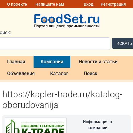
О проекте
Напишите нам
Вход
Регистрация
оиск:
ИСКАТЬ
Главная
Компании
Новости и статьи
Объявления
Каталог
Поиск
https://kapler-trade.ru/katalog-
oborudovanija
Информация о
компании