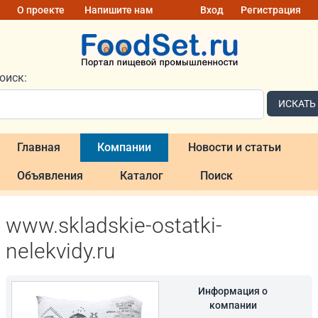
О проекте
Напишите нам
Вход
Регистрация
оиск:
ИСКАТЬ
Главная
Компании
Новости и статьи
Объявления
Каталог
Поиск
www.skladskie-ostatki-
nelekvidy.ru
Информация о
компании