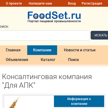
О проекте
Напишите нам
Вход
Регистрация
оиск:
ИСКАТЬ
Главная
Компании
Новости и статьи
Объявления
Каталог
Поиск
Консалтинговая компания
"Для АПК"
Информация о
компании