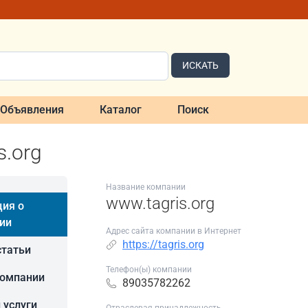
ИСКАТЬ
Объявления
Каталог
Поиск
s.org
Название компании
www.tagris.org
ия о
ии
Адрес сайта компании в Интернет
https://tagris.org
статьи
Телефон(ы) компании
компании
89035782262
 услуги