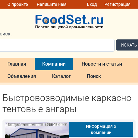
О проекте
Напишите нам
Вход
Регистрация
оиск:
ИСКАТЬ
Главная
Компании
Новости и статьи
Объявления
Каталог
Поиск
Быстровозводимые каркасно-
тентовые ангары
Информация о
компании